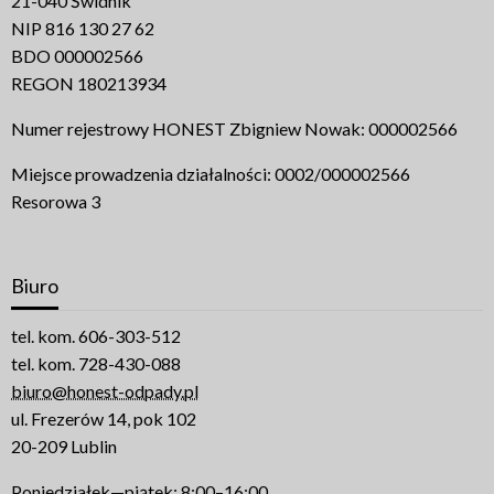
21-040 Świdnik
NIP 816 130 27 62
BDO 000002566
REGON 180213934
Numer rejestrowy HONEST Zbigniew Nowak: 000002566
Miejsce prowadzenia działalności: 0002/000002566
Resorowa 3
Biuro
tel. kom. 606-303-512
tel. kom. 728-430-088
biuro@honest-odpady.pl
ul. Frezerów 14, pok 102
20-209 Lublin
Poniedziałek—piątek: 8:00–16:00