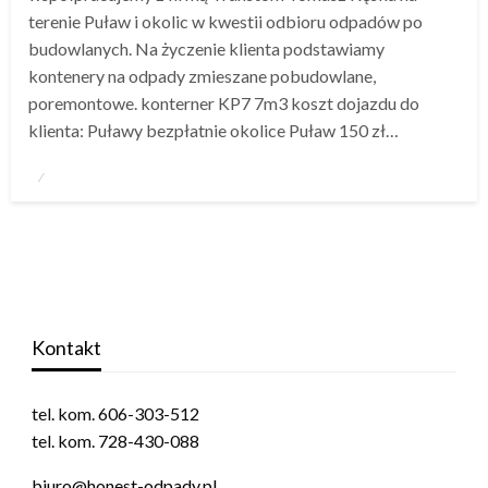
terenie Puław i okolic w kwestii odbioru odpadów po
budowlanych. Na życzenie klienta podstawiamy
kontenery na odpady zmieszane pobudowlane,
poremontowe. konterner KP7 7m3 koszt dojazdu do
klienta: Puławy bezpłatnie okolice Puław 150 zł…
Napisano
Kontakt
tel. kom. 606-303-512
tel. kom. 728-430-088
biuro@honest-odpady.pl